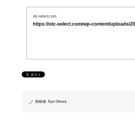
otc-select.com
https://otc-select.com/wp-content/uploads/2
投稿者:
Ryo Omura