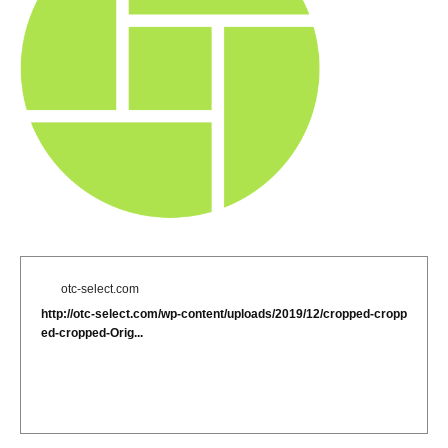
otc-select.com
http://otc-select.com/wp-content/uploads/2019/12/cropped-cropp
ed-cropped-Orig...