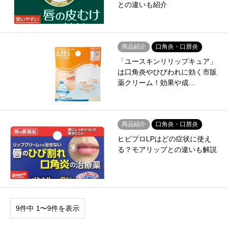
との違いも紹介
商品紹介
口角炎・口唇炎
「ユースキンリリップキュア」
は口角炎やひびわれに効く市販
薬クリーム！効果や成…
商品紹介
口角炎・口唇炎
ヒビプロLPはどの症状に使え
る？モアリップとの違いも解説
9件中 1〜9件を表示