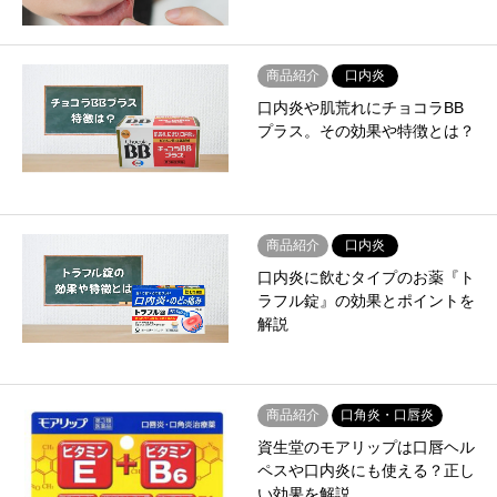
商品紹介
口内炎
口内炎や肌荒れにチョコラBB
プラス。その効果や特徴とは？
商品紹介
口内炎
口内炎に飲むタイプのお薬『ト
ラフル錠』の効果とポイントを
解説
商品紹介
口角炎・口唇炎
資生堂のモアリップは口唇ヘル
ペスや口内炎にも使える？正し
い効果を解説