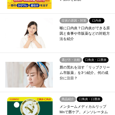
症状の原因・対策
口内炎
喉に口内炎？口内炎ができる原
因と食事や市販薬などの対処方
法を紹介
選び方・比較
口角炎・口唇炎
唇の荒れを治す「リップクリー
ム市販薬」を3つ紹介。何の成
分に注目？
商品紹介
口角炎・口唇炎
メンタームメディカルリップ
Mnで唇ケア。メンソレータム