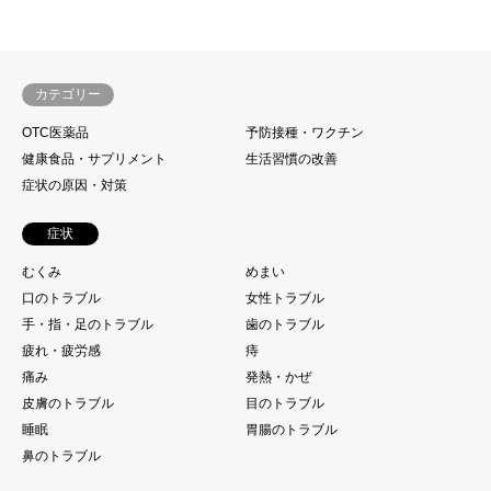
カテゴリー
OTC医薬品
予防接種・ワクチン
健康食品・サプリメント
生活習慣の改善
症状の原因・対策
症状
むくみ
めまい
口のトラブル
女性トラブル
手・指・足のトラブル
歯のトラブル
疲れ・疲労感
痔
痛み
発熱・かぜ
皮膚のトラブル
目のトラブル
睡眠
胃腸のトラブル
鼻のトラブル