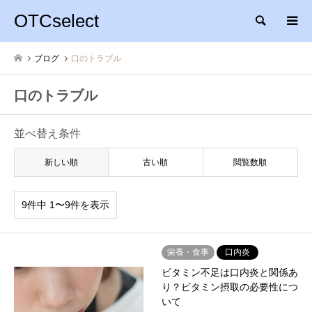
OTCselect
検索
ブログ
口のトラブル
口のトラブル
並べ替え条件
新しい順
古い順
閲覧数順
9件中 1〜9件を表示
栄養・食事
口内炎
ビタミン不足は口内炎と関係あ
り？ビタミン摂取の必要性につ
いて