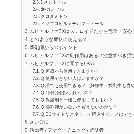
ℓ-メントール
dℓ-カンフル
クロタミトン
イソプロピルメチルフェノール
ムヒアルファEXはステロイドだから危険？安心
どのような症状に使える？
薬剤師からのポイント
ムヒアルファEXの副作用はある？注意すべき症
ムヒアルファEXに関するQ&A
Q.何歳から使用できますか？
Q.使用できない人はいますか？
Q.誰でも使用できる？（妊娠中・授乳中も含
Q.1日何回塗ればいいの？
Q.保湿剤と一緒に使用してもよい？
Q.薬剤師がいないと買えないのかな？
Q.ECサイトなどネットで購入することはでき
さいごに
執筆者 / ファクトチェック / 監修者