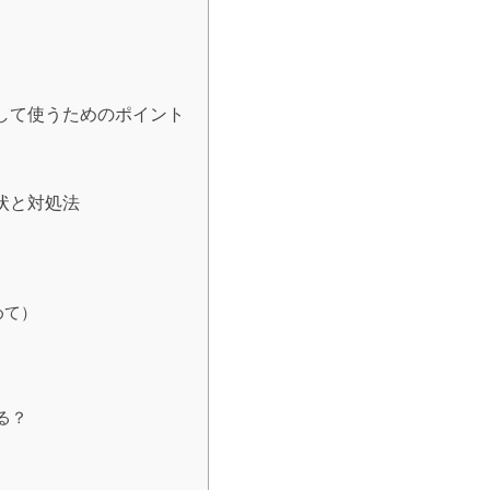
して使うためのポイント
状と対処法
めて）
る？