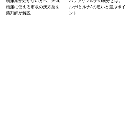
頭痛薬が効かない方へ。天気
バファリンルナの成分とは。
頭痛に使える市販の漢方薬を
ルナiとルナJの違いと選ぶポイ
薬剤師が解説
ント