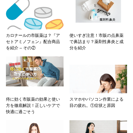
カロナールの市販薬は？『ア
使いすぎ注意！市販の点鼻薬
セトアミノフェン』配合商品
で鼻詰まり？薬剤性鼻炎と成
を紹介 – その②
分を紹介
痔に効く市販薬の効果と使い
スマホやパソコン作業による
方を徹底解説！正しいケアで
目の疲れ。①症状と原因
快適に過ごそう