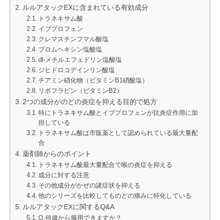
ルルアタックEXに含まれている有効成分
トラネキサム酸
イブプロフェン
クレマスチンフマル酸塩
ブロムヘキシン塩酸塩
dl-メチルエフェドリン塩酸塩
ジヒドロコデインリン酸塩
チアミン硝化物（ビタミンB1硝酸塩）
リボフラビン（ビタミンB2）
2つの成分がのどの炎症を抑える目的で処方
特にトラネキサム酸とイブプロフェンが抗炎症作用に加
担している
トラネキサム酸は市販薬として認められている最大量配
合
薬剤師からのポイント
トラネキサム酸最大量配合で喉の炎症を抑える
成分に対する注意
その他成分がかぜの諸症状を抑える
他のシリーズを比較してものどの痛みに特化している
ルルアタックEXに関するQ&A
Q.何歳から服用できますか？