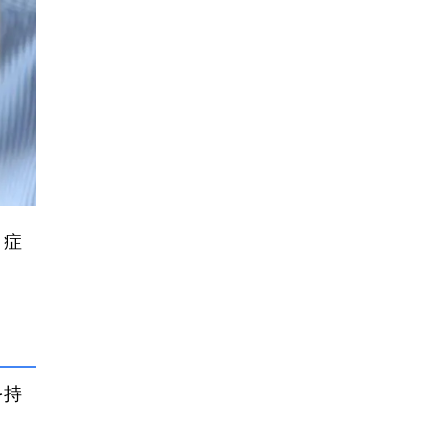
、症
を持