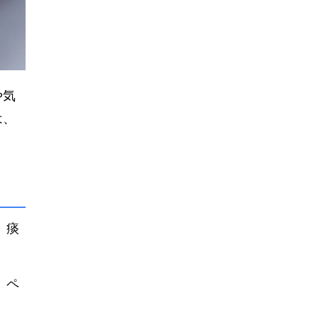
や気
は、
、痰
、ペ