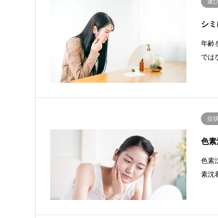
選
シミ
年齢
では
症
色素
色素
素沈