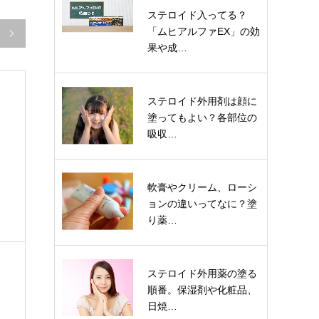
ステロイド入ってる？
「ムヒアルファEX」の効

果や成…
ステロイド外用剤は顔に
塗ってもよい？各部位の
吸収…
軟膏やクリーム、ローシ
ョンの違いってなに？塗
り薬…
ステロイド外用薬の塗る
順番。保湿剤や化粧品、
日焼…