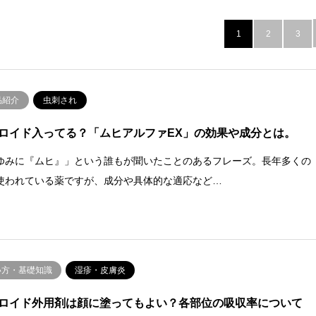
1
2
3
品紹介
虫刺され
ロイド入ってる？「ムヒアルファEX」の効果や成分とは。
ゆみに『ムヒ』」という誰もが聞いたことのあるフレーズ。長年多くの
使われている薬ですが、成分や具体的な適応など…
い方・基礎知識
湿疹・皮膚炎
ロイド外用剤は顔に塗ってもよい？各部位の吸収率について