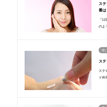
ステ
番は
『1
のよ
使
ステ
ステ
ド外