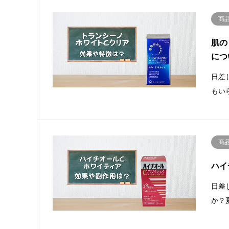
商
肌の
につ
日差
もい
商
ハイ
日差
か？