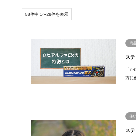
58件中 1〜28件を表示
商
ステ
「か
方に
使
ステ