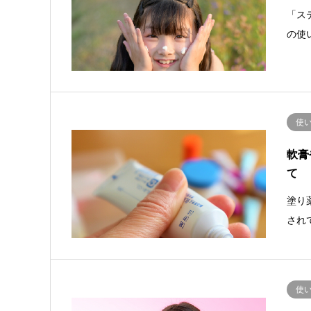
「ス
の使
使
軟膏
て
塗り
され
使