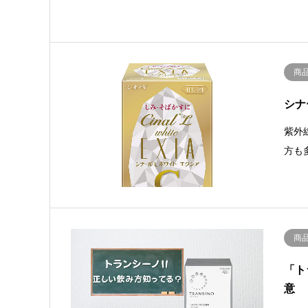
商
シナ
紫外
方も
商
「ト
意