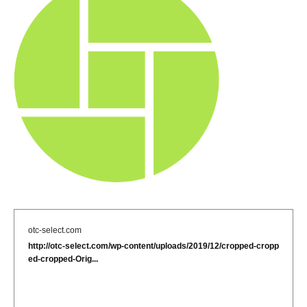
otc-select.com
http://otc-select.com/wp-content/uploads/2019/12/cropped-cropp
ed-cropped-Orig...