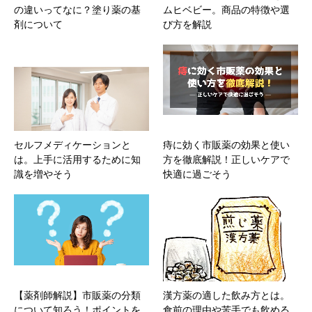
の違いってなに？塗り薬の基
ムヒベビー。商品の特徴や選
剤について
び方を解説
セルフメディケーションと
痔に効く市販薬の効果と使い
は。上手に活用するために知
方を徹底解説！正しいケアで
識を増やそう
快適に過ごそう
【薬剤師解説】市販薬の分類
漢方薬の適した飲み方とは。
について知ろう！ポイントを
食前の理由や苦手でも飲める