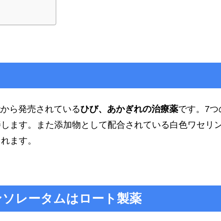
社
から発売されている
ひび、あかぎれの治療薬
です。7つ
善します。また添加物として配合されている白色ワセリ
くれます。
ンソレータムはロート製薬