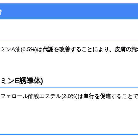
分
A油(0.5%)は
代謝を改善することにより、皮膚の荒
ミンE誘導体)
ェロール酢酸エステル(2.0%)は
血行を促進
すること