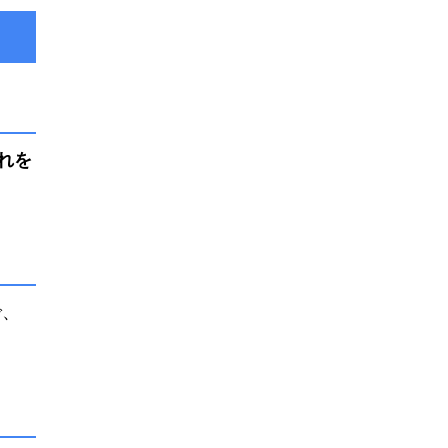
れを
で、