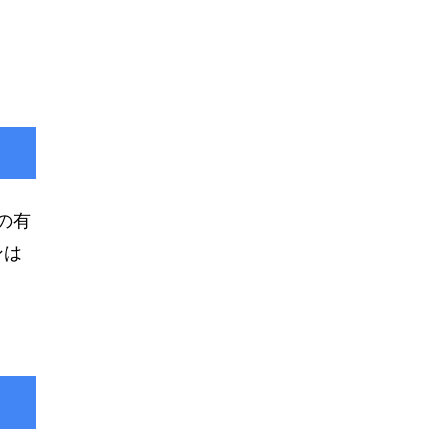
の有
ンは