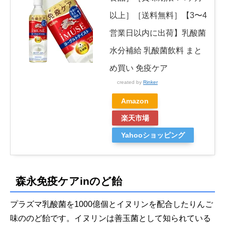
以上］［送料無料］【3〜4
営業日以内に出荷】乳酸菌
水分補給 乳酸菌飲料 まと
め買い 免疫ケア
created by
Rinker
Amazon
楽天市場
Yahooショッピング
森永免疫ケアinのど飴
プラズマ乳酸菌を1000億個とイヌリンを配合したりんご
味ののど飴です。イヌリンは善玉菌として知られている