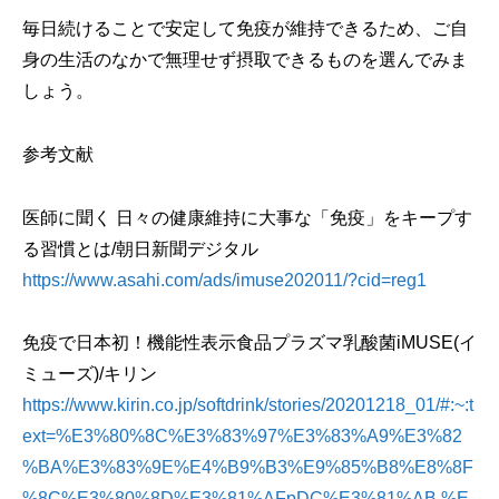
毎日続けることで安定して免疫が維持できるため、ご自
身の生活のなかで無理せず摂取できるものを選んでみま
しょう。
参考文献
医師に聞く 日々の健康維持に大事な「免疫」をキープす
る習慣とは/朝日新聞デジタル
https://www.asahi.com/ads/imuse202011/?cid=reg1
免疫で日本初！機能性表示食品プラズマ乳酸菌iMUSE(イ
ミューズ)/キリン
https://www.kirin.co.jp/softdrink/stories/20201218_01/#:~:t
ext=%E3%80%8C%E3%83%97%E3%83%A9%E3%82
%BA%E3%83%9E%E4%B9%B3%E9%85%B8%E8%8F
%8C%E3%80%8D%E3%81%AFpDC%E3%81%AB,%E