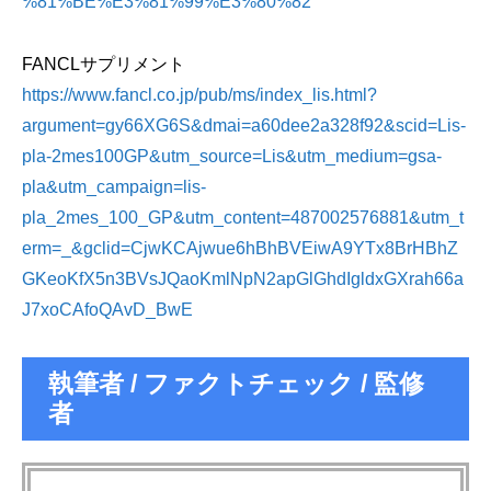
%81%BE%E3%81%99%E3%80%82
FANCLサプリメント
https://www.fancl.co.jp/pub/ms/index_lis.html?
argument=gy66XG6S&dmai=a60dee2a328f92&scid=Lis-
pla-2mes100GP&utm_source=Lis&utm_medium=gsa-
pla&utm_campaign=lis-
pla_2mes_100_GP&utm_content=487002576881&utm_t
erm=_&gclid=CjwKCAjwue6hBhBVEiwA9YTx8BrHBhZ
GKeoKfX5n3BVsJQaoKmlNpN2apGlGhdIgldxGXrah66a
J7xoCAfoQAvD_BwE
執筆者 / ファクトチェック / 監修
者