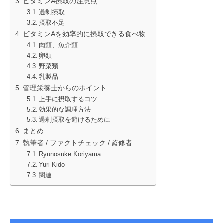
ビタミンA摂取の注意点
過剰摂取
摂取不足
ビタミンAを効率的に摂取できる食べ物
肉類、魚介類
卵類
野菜類
乳製品
管理栄養士からのポイント
上手に摂取するコツ
効果的な調理方法
過剰摂取を避けるために
まとめ
執筆者 / ファクトチェック / 監修者
Ryunosuke Koriyama
Yuri Kido
関連