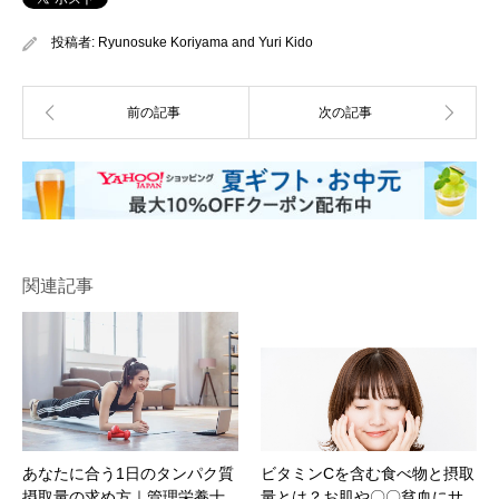
投稿者:
Ryunosuke Koriyama
and
Yuri Kido
関連記事
あなたに合う1日のタンパク質
ビタミンCを含む食べ物と摂取
摂取量の求め方｜管理栄養士
量とは？お肌や〇〇貧血にサ