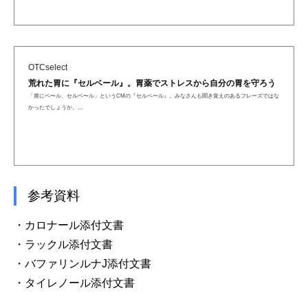
OTCselect
荒れた胃に『セルベール』。胃薬でストレスから自分の胃を守ろう
「胃にベ〜ル、セルベ〜ル」というCMの『セルベール』。みなさんも聞き覚えのあるフレーズではな
かったでしょうか。…
参考資料
・カロナール添付文書
・ラックル添付文書
・バファリンルナJ添付文書
・タイレノール添付文書