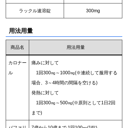
ラックル速溶錠
300mg
用法用量
商品名
用法用量
カロナー
痛みに対して
ル
1回300㎎～1000㎎(※連続して服用する
場合、3～4時間の間隔を空ける)
発熱に対して
1回300㎎～500㎎(※原則として1日2回
まで)
バファリ
7歳から10歳まで 1回100㎎(1錠)