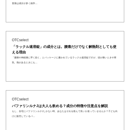
冒薬は成分が多く副作…
OTCselect
「ラックル速溶錠」の成分とは。腰痛だけでなく解熱剤としても使
える理由
「腰痛や神経痛に早く効く」とパッケージに書かれているラックル速溶錠ですが、頭が痛いときや寒
気、熱があるときにも…
OTCselect
バファリンルナJは大人も飲める？成分の特徴や注意点を解説
もし、自宅にバファリンルナJしかない時、あなたはそれを飲んで良いか迷っていませんか？子ども向
けに販売しているバ…