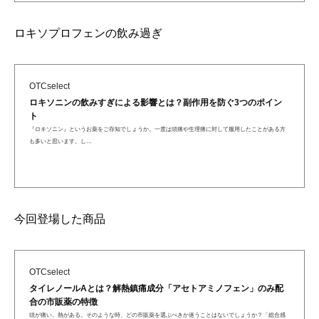
ロキソプロフェンの飲み過ぎ
OTCselect
ロキソニンの飲みすぎによる影響とは？副作用を防ぐ3つのポイン
ト
『ロキソニン』というお薬をご存知でしょうか。一度は頭痛や生理痛に対して服用したことがある方
も多いと思います。し…
今回登場した商品
OTCselect
タイレノールAとは？解熱鎮痛成分「アセトアミノフェン」のみ配
合の市販薬の特徴
頭が痛い。熱がある。そのような時、どの市販薬を選ぶべきか迷うことはないでしょうか？「総合感