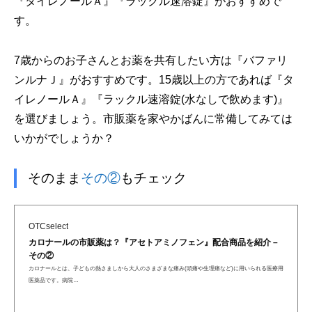
『タイレノールＡ』『ラックル速溶錠』がおすすめで
す。
7歳からのお子さんとお薬を共有したい方は『バファリ
ンルナＪ』がおすすめです。15歳以上の方であれば『タ
イレノールＡ』『ラックル速溶錠(水なしで飲めます)』
を選びましょう。市販薬を家やかばんに常備してみては
いかがでしょうか？
そのまま
その②
もチェック
OTCselect
カロナールの市販薬は？『アセトアミノフェン』配合商品を紹介 –
その②
カロナールとは、子どもの熱さましから大人のさまざまな痛み(頭痛や生理痛など)に用いられる医療用
医薬品です。病院…