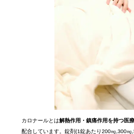
カロナールとは
解熱作用・鎮痛作用を持つ医
配合しています。錠剤(1錠あたり200㎎,300㎎