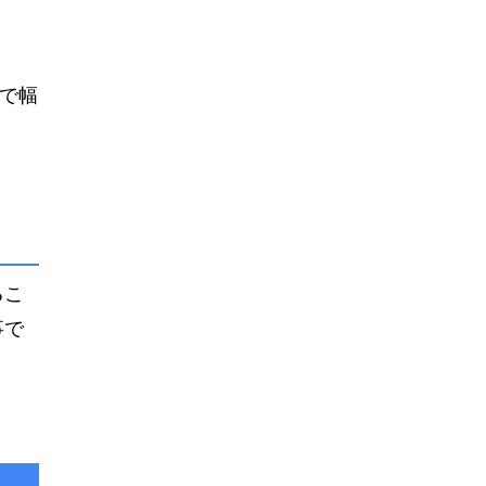
で幅
るこ
事で