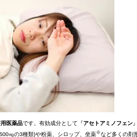
療用医薬品
です。有効成分として『
アセトアミノフェン
※
,500㎎の3種類)や粉薬、シロップ、坐薬
など多くの剤