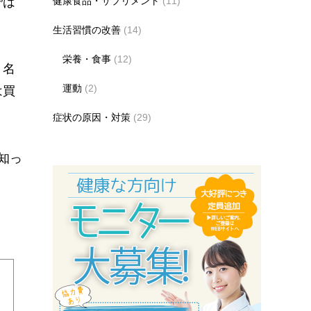
では
健康食品・サプリメント
(11)
生活習慣の改善
(14)
栄養・食事
(12)
う名
運動
(2)
は買
症状の原因・対策
(29)
知っ