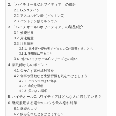
「ハイチオールCホワイティア」の成分
L-システイン
アスコルビン酸（ビタミンC）
パントテン酸カルシウム
「ハイチオールCホワイティア」の製品紹介
効能効果
用法用量
注意情報
尿検査や便検査でビタミンCが影響することも
服用量は守ること
他のハイチオールCシリーズとの違い
薬剤師からのポイント
欠かさず紫外線対策を
食事や運動など生活習慣も気をつけましょう
バランスのよい食事
適度な運動
質のよい睡眠
ハイチオールCホワイティアはどんな人に適している？
継続服用する場合のコツや飲み忘れ対策
継続のコツ
飲み忘れたときはどうする？