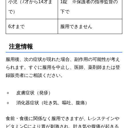
小児（7才から14才ま
1錠
※保護者の指導監督の
で）
下で
6才まで
服用できません
注意情報
服用後、次の症状が現れた場合、副作用の可能性が考え
られます。すぐに服用を中止し、医師、薬剤師または登
録販売者にご相談ください。
皮膚症状（発疹）
消化器症状（吐き気、嘔吐、腹痛）
食前・食後に関係なく服用できますが、L-システインや
ビタミンCにより胃が刺激され、吐き気や腹痛が起きる