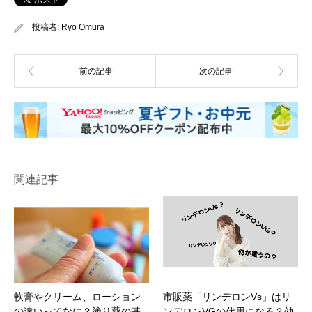
投稿者:
Ryo Omura
関連記事
軟膏やクリーム、ローション
市販薬「リンデロンVs」はリ
の違いってなに？塗り薬の基
ンデロンVGの代用になる？効