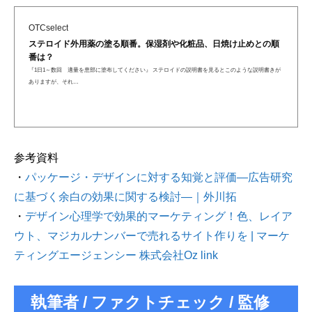
OTCselect
ステロイド外用薬の塗る順番。保湿剤や化粧品、日焼け止めとの順
番は？
『1日1～数回 適量を患部に塗布してください』 ステロイドの説明書を見るとこのような説明書きが
ありますが、それ…
参考資料
・
パッケージ・デザインに対する知覚と評価―広告研究
に基づく余白の効果に関する検討―｜外川拓
・
デザイン心理学で効果的マーケティング！色、レイア
ウト、マジカルナンバーで売れるサイト作りを | マーケ
ティングエージェンシー 株式会社Oz link
執筆者 / ファクトチェック / 監修