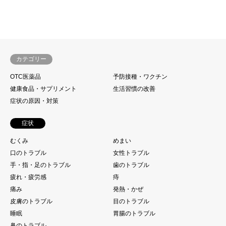
カテゴリー
OTC医薬品
予防接種・ワクチン
健康食品・サプリメント
生活習慣の改善
症状の原因・対策
症状
むくみ
めまい
口のトラブル
女性トラブル
手・指・足のトラブル
歯のトラブル
疲れ・疲労感
痔
痛み
発熱・かぜ
皮膚のトラブル
目のトラブル
睡眠
胃腸のトラブル
鼻のトラブル