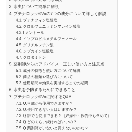
水虫について簡単に解説
ブテナロック®Vαの7つの成分について詳しく解説
ブテナフィン塩酸塩
クロルフェニラミンマレイン酸塩
l-メントール
イソプロピルメチルフェノール
グリチルレチン酸
ジブカイン塩酸塩
クロタミトン
薬剤師からのアドバイス！正しい使い方と注意点
成分の特徴と使い方について解説
商品の種類や選び方について
使用期間や効果を実感するまでの期間
水虫を予防するためにできること
ブテナロック®Vαに関するQ&A
Q.何歳から使用できますか？
Q.使用できない人はいますか？
Q.誰でも使用できる？（妊娠中・授乳中も含めて）
Q.どのくらい続ければいいの？
Q.薬剤師がいないと買えないのかな？