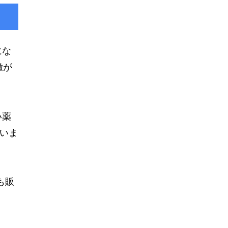
にな
徴が
い薬
いま
も販