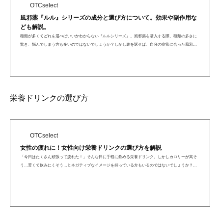
OTCselect
風邪薬『ルル』シリーズの成分と選び方について。効果や副作用な
ども解説。
種類が多くてどれを選べばいいかわからない『ルルシリーズ』。風邪薬を購入する際、種類の多さに
驚き、悩んでしまう方も多いのではないでしょうか？しかし裏を返せば、自分の症状に合った風邪薬
を選べるチャンス...
栄養ドリンクの選び方
OTCselect
女性の疲れに！女性向け栄養ドリンクの選び方を解説
「今日はたくさん頑張って疲れた！」そんな日に手軽に飲める栄養ドリンク。しかしカロリーが高そ
う…苦くて飲みにくそう…とネガティブなイメージを持っている方もいるのではないでしょうか？今
日は薬剤師が意外と...