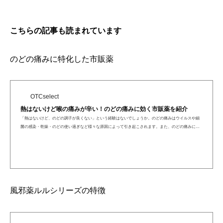
こちらの記事も読まれています
のどの痛みに特化した市販薬
OTCselect
熱はないけど喉の痛みが辛い！のどの痛みに効く市販薬を紹介
「熱はないけど、のどの調子が良くない」という経験はないでしょうか。のどの痛みはウイルスや細
菌の感染・乾燥・のどの使い過ぎなど様々な原因によって引き起こされます。また、のどの痛みに対
して効果を発揮す...
風邪薬ルルシリーズの特徴