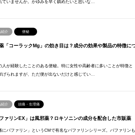
れていませんか。かゆみを早く鎮めたいと思いな…
品紹介
便秘
薬「コーラックMg」の効き目は？成分の効果や製品の特徴に
の人が経験したことのある便秘。特に女性や高齢者に多いことが特徴と
挙げられますが、ただ便が出ないだけと感じてい…
品紹介
頭痛・生理痛
ファリンEX」は風邪薬？ロキソニンの成分を配合した市販薬
痛にバファリン」というCMで有名なバファリンシリーズ。バファリン