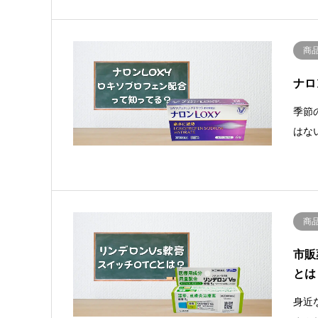
商
ナロ
季節
はな
商
市販
とは
身近