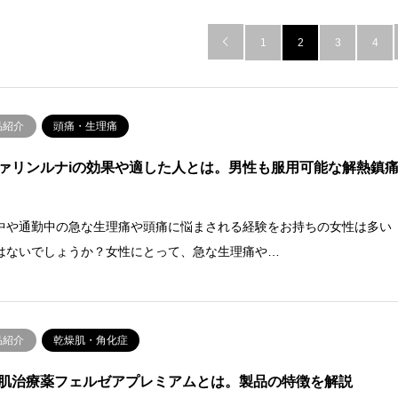

1
2
3
4
品紹介
頭痛・生理痛
ァリンルナiの効果や適した人とは。男性も服用可能な解熱鎮
中や通勤中の急な生理痛や頭痛に悩まされる経験をお持ちの女性は多い
はないでしょうか？女性にとって、急な生理痛や…
品紹介
乾燥肌・角化症
肌治療薬フェルゼアプレミアムとは。製品の特徴を解説