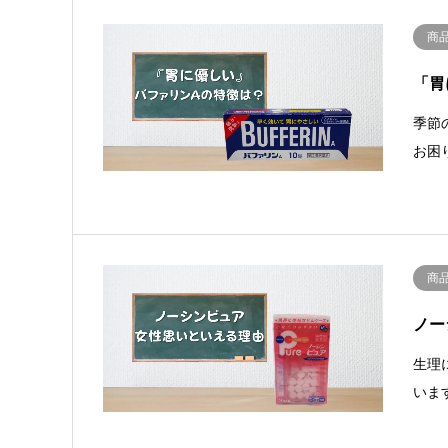
商
「胃
季節
お困
商
ノー
生理
いま