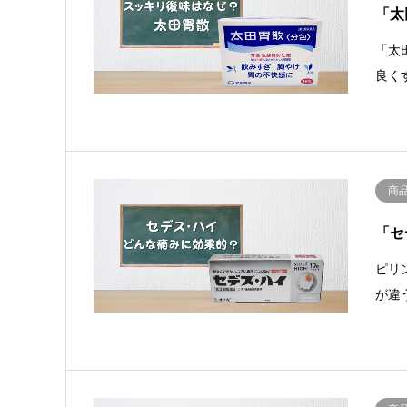
「太
「太
良く
商
「セ
ピリ
が違