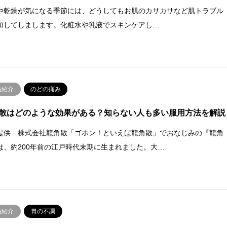
や乾燥が気になる季節には、どうしてもお肌のカサカサなど肌トラブル
加してしまします。化粧水や乳液でスキンケアし…
品紹介
のどの痛み
散はどのような効果がある？知らない人も多い服用方法を解説
提供 株式会社龍角散「ゴホン！といえば龍角散」でおなじみの『龍角
は、約200年前の江戸時代末期に生まれました。大…
品紹介
胃の不調