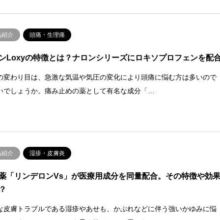
品紹介
頭痛・生理痛
ンLoxyの特徴とは？ナロンシリーズにロキソプロフェンを配
の変わり目は、急激な気温や気圧の変化により頭痛に悩む方は多いので
いでしょうか。痛み止めの薬として有名な成分「…
品紹介
湿疹・皮膚炎
薬「リンデロンVs」が医療用成分を同量配合。その特徴や効
？
な皮膚トラブルである湿疹やあせも、かぶれなどに伴う強いかゆみに悩