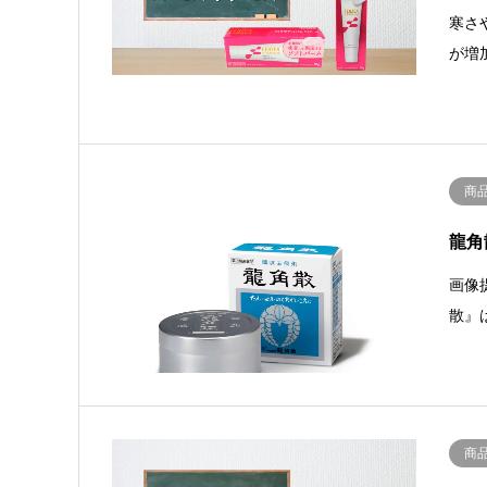
寒さ
が増
商
龍角
画像
散』
商