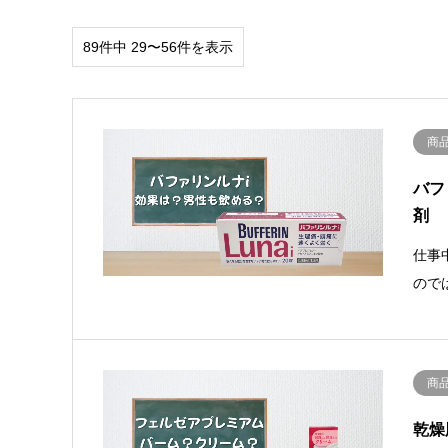
89件中 29〜56件を表示
商
バフ
剤
仕事
ので
商
乾燥