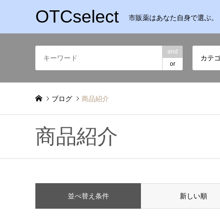
OTCselect
市販薬はあなた自身で選ぶ。
and
カテ
or
ブログ
商品紹介
商品紹介
並べ替え条件
新しい順