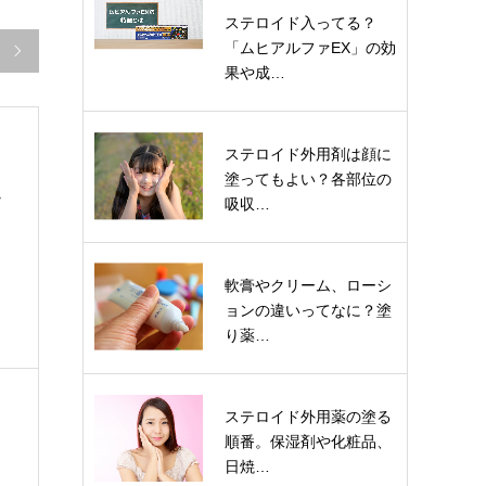
ステロイド入ってる？
「ムヒアルファEX」の効

果や成…
ステロイド外用剤は顔に
塗ってもよい？各部位の
痛
吸収…
軟膏やクリーム、ローシ
ョンの違いってなに？塗
り薬…
ステロイド外用薬の塗る
順番。保湿剤や化粧品、
日焼…