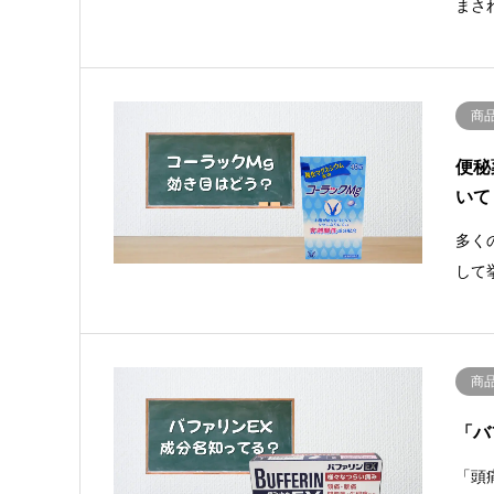
まさ
商
便秘
いて
多く
して
商
「バ
「頭