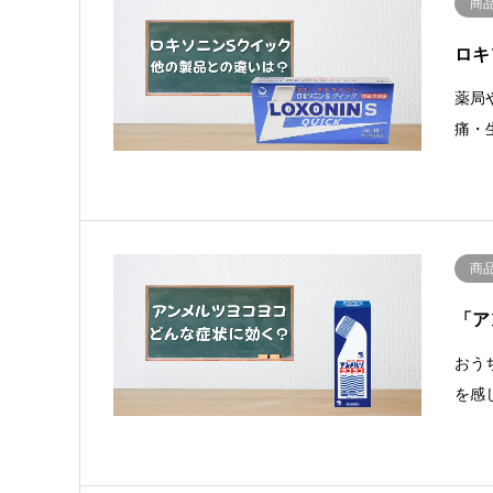
商
ロキ
薬局
痛・
商
「ア
おう
を感